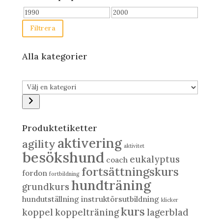
Min
Max
pris
pris
Filtrera
Alla kategorier
Välj
en
kategori
Produktetiketter
aktivering
agility
aktivitet
besökshund
eukalyptus
coach
fortsättningskurs
fordon
fortbildning
hundträning
grundkurs
hundutställning
instruktörsutbildning
klicker
kurs
koppel
koppelträning
lagerblad