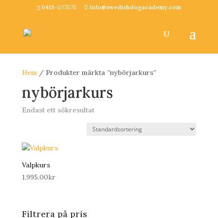
0413-577575
info@swedishdogacademy.com
Hem
/ Produkter märkta ”nybörjarkurs”
nybörjarkurs
Endast ett sökresultat
Valpkurs
1,995.00
kr
Filtrera på pris