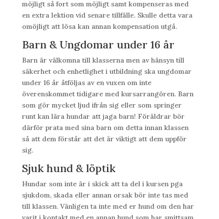
möjligt så fort som möjligt samt kompenseras med
en extra lektion vid senare tillfälle. Skulle detta vara
omöjligt att lösa kan annan kompensation utgå.
Barn & Ungdomar under 16 år
Barn är välkomna till klasserna men av hänsyn till
säkerhet och enhetlighet i utbildning ska ungdomar
under 16 år åtföljas av en vuxen om inte
överenskommet tidigare med kursarrangören. Barn
som gör mycket ljud ifrån sig eller som springer
runt kan lära hundar att jaga barn! Föräldrar bör
därför prata med sina barn om detta innan klassen
så att dem förstår att det är viktigt att dem uppför
sig.
Sjuk hund & löptik
Hundar som inte är i skick att ta del i kursen pga
sjukdom, skada eller annan orsak bör inte tas med
till klassen. Vänligen ta inte med er hund om den har
varit i kontakt med en annan hund som har smittsam