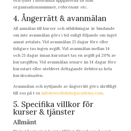
och fyller i nödvända uppgifterna så som
organisationsnummer, referensnr etc.
4. Ångerrätt & avanmälan
All anmälan till kurser och utbildningar är bindande
om inte avanmälan görs i tid enligt följande om inget
annat avtalats. Vid avanmälan 21 dagar före eller
tidigare tas ingen avgift. Vid avanmälan mellan 14
och 21 dagar innan kursstart tas en avgift på 20% av
kursavgiften. Vid avanmälan senare än 14 dagar före
kursstart eller uteblivet deltagande debiteras hela
kurskostnaden.
Avanmälan och nyttjande av ångerrätt görs skriftligt
till oss på t ex
info@swedishdogacademy.com
.
5. Specifika villkor för
kurser & tjänster
Allmänt