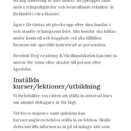
Sträng hantering är inte tillåtet. Strypkoppel samt
andra tvångsåtgärder och bestraffande tekniker är
förbjudet i våra klasser.
Ägare förväntas att plocka upp efter sina hundar i
och utanför träningsområdet. Alla hundar ska hållas
under kontroll och kopplade vid alla tillfällen
förutom när specifikt instruerad av personalen.
Swedish Dog Academy & Vårdhundskolan kan inte ta
ansvar för svinn eller skador till person eller
ägodelar.
Inställda
kurser/lektioner/utbildning
Vi förbehåller oss rätten att ställa in aviserad kurs
om antalet deltagare är för lågt.
Vid force majeure samt sjukdom kan
kursarrangören behöva ställa in en lektion. Skulle
detta inträffa informeras ni på så många sätt som