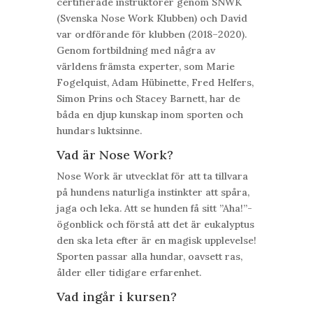
certifierade instruktörer genom SNWK
(Svenska Nose Work Klubben) och David
var ordförande för klubben (2018–2020).
Genom fortbildning med några av
världens främsta experter, som
Marie
Fogelquist, Adam Hübinette, Fred Helfers,
Simon Prins och Stacey Barnett
, har de
båda en djup kunskap inom sporten och
hundars luktsinne.
Vad är Nose Work?
Nose Work är utvecklat för att ta tillvara
på hundens naturliga instinkter att
spåra,
jaga och leka
. Att se hunden få sitt ”Aha!”-
ögonblick och förstå att det är
eukalyptus
den ska leta efter är en magisk upplevelse!
Sporten passar
alla hundar
, oavsett ras,
ålder eller tidigare erfarenhet.
Vad ingår i kursen?