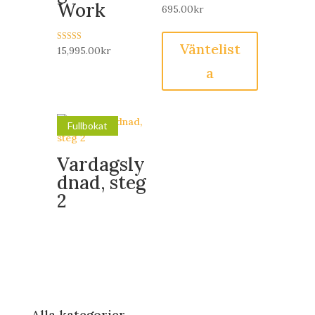
Work
695.00
kr
Väntelist
Betygsatt
15,995.00
kr
5.00
av 5
a
Fullbokat
Vardagsly
dnad, steg
2
Alla kategorier