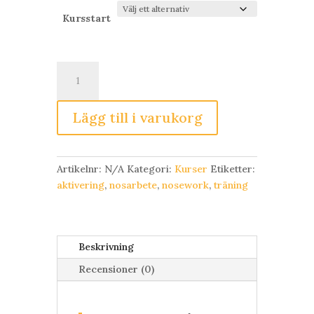
Kursstart
Nose
Work,
steg
Lägg till i varukorg
1
mängd
Artikelnr:
N/A
Kategori:
Kurser
Etiketter:
aktivering
,
nosarbete
,
nosework
,
träning
Beskrivning
Recensioner (0)