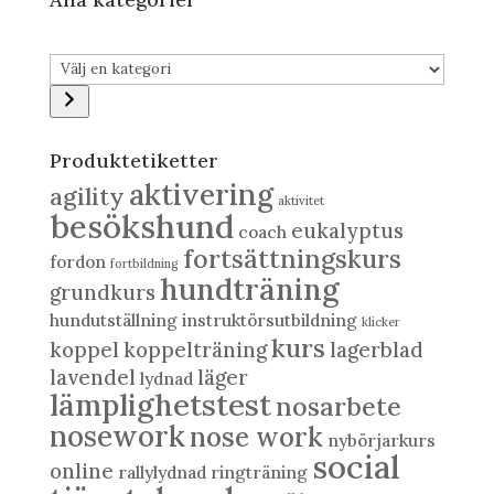
Välj
en
kategori
Produktetiketter
aktivering
agility
aktivitet
besökshund
eukalyptus
coach
fortsättningskurs
fordon
fortbildning
hundträning
grundkurs
hundutställning
instruktörsutbildning
klicker
kurs
koppel
koppelträning
lagerblad
lavendel
läger
lydnad
lämplighetstest
nosarbete
nosework
nose work
nybörjarkurs
social
online
rallylydnad
ringträning