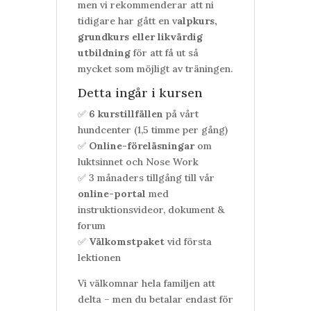
men vi rekommenderar att ni
tidigare har gått en
v
alpkurs,
grundkurs eller likvärdig
utbildning
för att få ut så
mycket som möjligt av träningen.
Detta ingår i kursen
✅
6 kurstillfällen
på vårt
hundcenter (1,5 timme per gång)
✅
Online-föreläsningar
om
luktsinnet och Nose Work
✅
3 månaders tillgång till vår
online-portal
med
instruktionsvideor, dokument &
forum
✅
Välkomstpaket
vid första
lektionen
Vi välkomnar hela familjen att
delta – men du betalar endast för