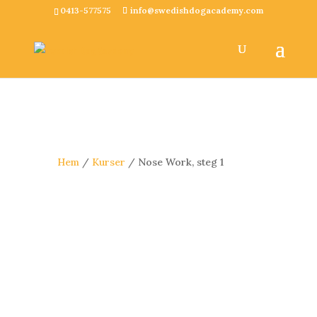
0413-577575
info@swedishdogacademy.com
Hem
/
Kurser
/ Nose Work, steg 1