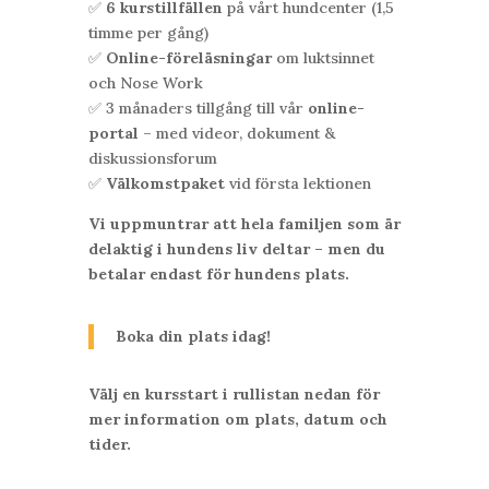
✅
6 kurstillfällen
på vårt hundcenter (1,5
timme per gång)
✅
Online-föreläsningar
om luktsinnet
och Nose Work
✅
3 månaders tillgång till vår
online-
portal
– med videor, dokument &
diskussionsforum
✅
Välkomstpaket
vid första lektionen
Vi uppmuntrar att hela familjen som är
delaktig i hundens liv deltar – men du
betalar endast för hundens plats.
Boka din plats idag!
Välj en kursstart i rullistan nedan för
mer information om plats, datum och
tider.