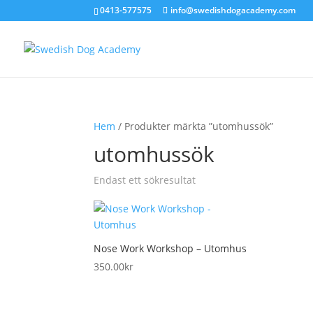
0413-577575
info@swedishdogacademy.com
Hem
/ Produkter märkta ”utomhussök”
utomhussök
Endast ett sökresultat
Nose Work Workshop – Utomhus
350.00
kr