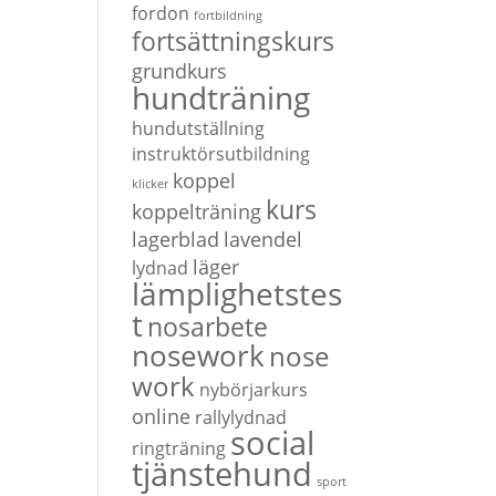
fordon
fortbildning
fortsättningskurs
grundkurs
hundträning
hundutställning
instruktörsutbildning
koppel
klicker
kurs
koppelträning
lagerblad
lavendel
läger
lydnad
lämplighetstes
t
nosarbete
nosework
nose
work
nybörjarkurs
online
rallylydnad
social
ringträning
tjänstehund
sport