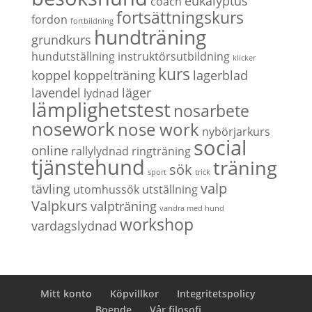
eukalyptus
coach
fortsättningskurs
fordon
fortbildning
hundträning
grundkurs
hundutställning
instruktörsutbildning
klicker
kurs
koppel
koppelträning
lagerblad
lavendel
läger
lydnad
lämplighetstest
nosarbete
nosework
nose work
nybörjarkurs
social
online
rallylydnad
ringträning
tjänstehund
träning
sök
sport
trick
valp
tävling
utomhussök
utställning
Valpkurs
valpträning
vandra med hund
workshop
vardagslydnad
Mitt konto
Köpvillkor
Integritetspolicy
Boende
Vår filosofi