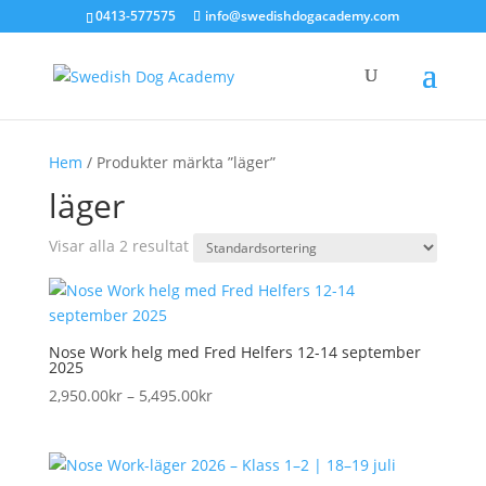
0413-577575
info@swedishdogacademy.com
Hem
/ Produkter märkta ”läger”
läger
Visar alla 2 resultat
Nose Work helg med Fred Helfers 12-14 september
2025
Prisintervall:
2,950.00
kr
–
5,495.00
kr
2,950.00kr
till
5,495.00kr