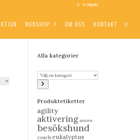
0 Objekt
EKTION
WEBSHOP
OM OSS
KONTAKT
Alla kategorier
Välj
en
kategori
Produktetiketter
agility
aktivering
aktivitet
besökshund
eukalyptus
coach