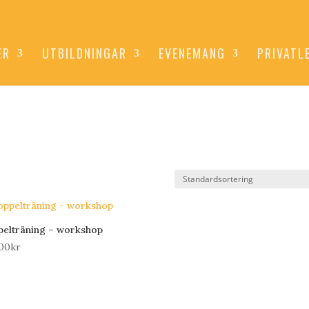
ER
UTBILDNINGAR
EVENEMANG
PRIVATL
elträning – workshop
00
kr