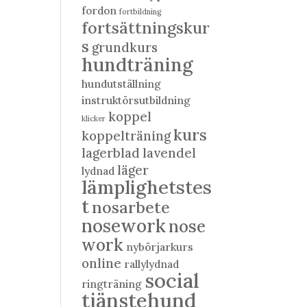
fordon
fortbildning
fortsättningskur
s
grundkurs
hundträning
hundutställning
instruktörsutbildning
koppel
klicker
kurs
koppelträning
lagerblad
lavendel
läger
lydnad
lämplighetstes
t
nosarbete
nosework
nose
work
nybörjarkurs
online
rallylydnad
social
ringträning
tjänstehund