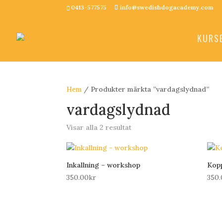
0413-577575
info@swedishdogacademy.com
KURS
Hem
/ Produkter märkta ”vardagslydnad”
vardagslydnad
Visar alla 2 resultat
Inkallning – workshop
Kopp
350.00
kr
350.